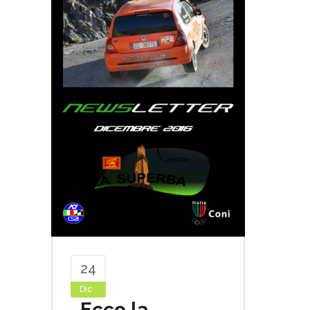
24
Dic
Ecco la