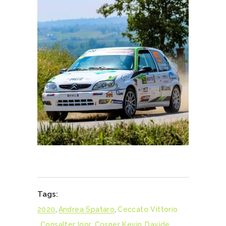
Tags:
2020
,
Andrea Spataro
,
Ceccato Vittorio
,
Consalter Igor
,
Cosner Kevin
,
Davide