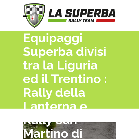
Equipaggi
Superba divisi
tra la Liguria
ed il Trentino :
Rally della
Lanterna e
Rally San
Martino di