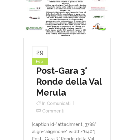
29
Feb
Post-Gara 3°
Ronde della Val
Merula
In
Comunicati
Commenti
[caption id="attachment_3788"
align="alignnone" width="640"]
Post- Gara 3° Ronde della Val