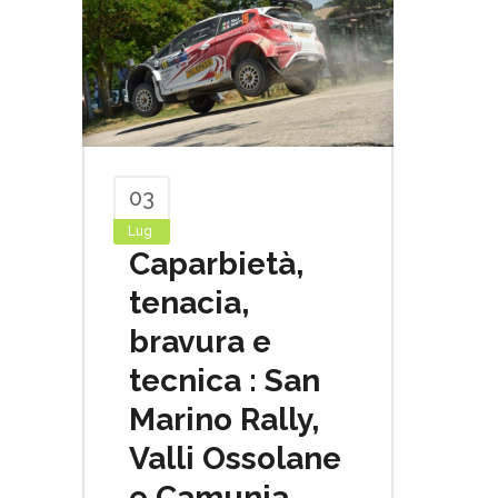
03
Lug
Caparbietà,
tenacia,
bravura e
tecnica : San
Marino Rally,
Valli Ossolane
e Camunia