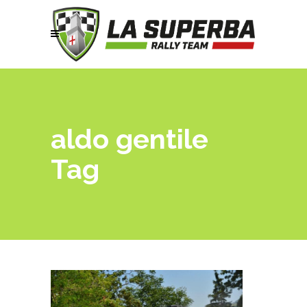
aldo gentile
Tag