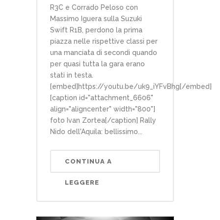
R3C e Corrado Peloso con
Massimo Iguera sulla Suzuki
Swift R1B, perdono la prima
piazza nelle rispettive classi per
una manciata di secondi quando
per quasi tutta la gara erano
stati in testa.
[embed]https://youtu.be/uk9_iYFvBhg[/embed]
[caption id="attachment_6606"
align="aligncenter" width="800"]
foto Ivan Zortea[/caption] Rally
Nido dell'Aquila: bellissimo...
CONTINUA A
LEGGERE