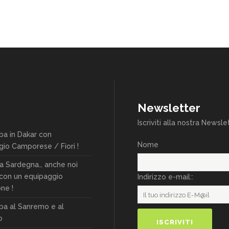
Newsletter
Iscriviti alla nostra Newsle
ba in Dakar con
Nome
gio Camporese / Fiori !
lia Sardegna… anche noi
 con un equipaggio
Indirizzo e-mail::
ne !
ba al Sanremo e al
o