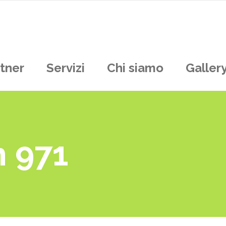
tner
Servizi
Chi siamo
Galler
m 971