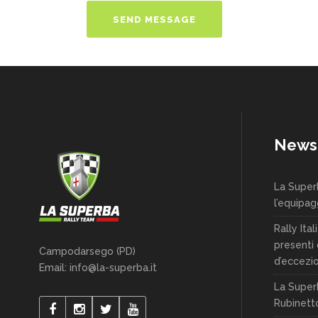
News
La Super
l’equipag
Rally Ita
presenti
Campodarsego (PD)
d’eccezio
Email: info@la-superba.it
La Super
Rubinett