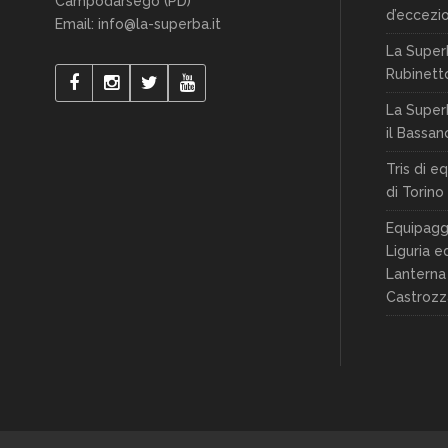
Campodarsego (PD)
d’eccezio
Email: info@la-superba.it
La Super
Rubinett
La Superb
il Bassan
Tris di e
di Torino 
Equipaggi
Liguria ed
Lanterna 
Castrozz