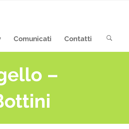
y
Comunicati
Contatti
gello –
ottini