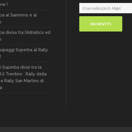
ne !
ba al Sanremo e al
o
a divisa tra l’Adriatico ed
o
quipaggi Superba al Rally
!
 Superba divisi tra la
 il Trentino : Rally della
e Rally San Martino di
a