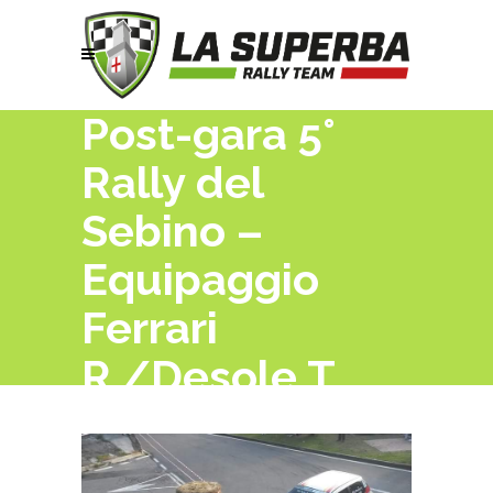
Post-gara 5°
Rally del
Sebino –
Equipaggio
Ferrari
R./Desole T.