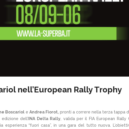
riol nell’European Rally Trophy
e Boscariol
e
Andrea Fiorot,
pronti a correre nella terza tappa de
 edizione dell’
INA Delta Rally
, valida per il FIA European Rally
a esperienza “fuori casa”, in una gara del tutto nuova. L’obiett