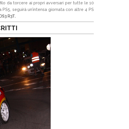
lo da torcere ai propri avversari per tutte le 10
la PS5, seguirà un’intensa giornata con altre 4 PS
DS3 R3T.
RITTI