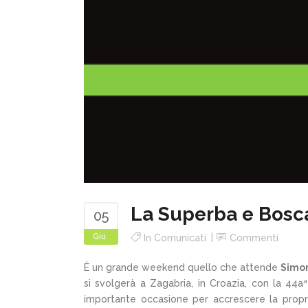
La Superba e Bosca
05
Giu
In
Comunicati
Commenti
È un grande weekend quello che attende
Simon
si svolgerà a Zagabria, in Croazia, con la 44aª
importante occasione per accrescere la propri