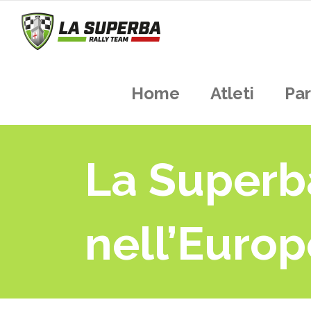
Home
Atleti
Par
La Superb
nell’Europ