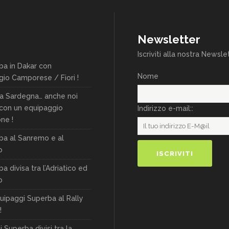
Newsletter
Iscriviti alla nostra Newsle
ba in Dakar con
Nome
gio Camporese / Fiori !
lia Sardegna… anche noi
 con un equipaggio
Indirizzo e-mail::
ne !
ba al Sanremo e al
o
a divisa tra l’Adriatico ed
o
quipaggi Superba al Rally
!
 Superba divisi tra la