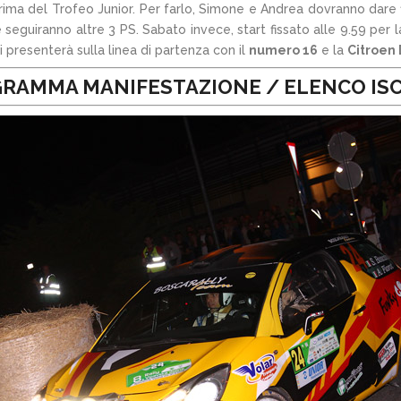
rima del Trofeo Junior. Per farlo, Simone e Andrea dovranno dare fi
 e seguiranno altre 3 PS. Sabato invece, start fissato alle 9.59 per 
i presenterà sulla linea di partenza con il
numero 16
e la
Citroen 
RAMMA MANIFESTAZIONE
/
ELENCO ISC