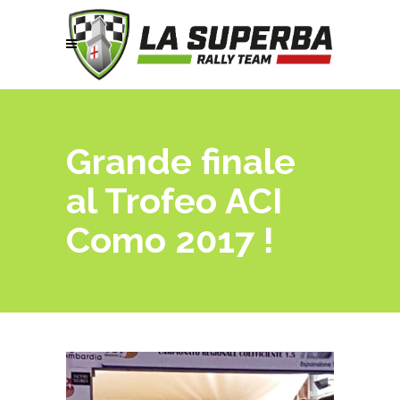
Grande finale
al Trofeo ACI
Como 2017 !