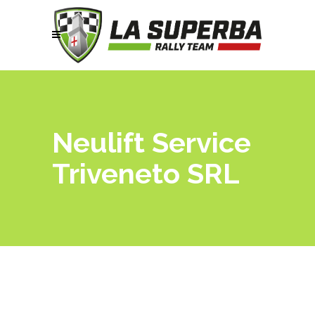
Neulift Service
Triveneto SRL